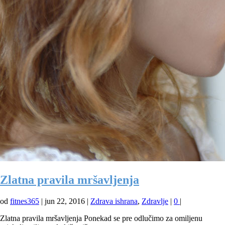
Zlatna pravila mršavljenja
od
fitnes365
|
jun 22, 2016
|
Zdrava ishrana
,
Zdravlje
|
0
|
Zlatna pravila mršavljenja Ponekad se pre odlučimo za omiljenu