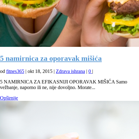
5 namirnica za oporavak mišića
od
fitnes365
|
okt 18, 2015
|
Zdrava ishrana
|
0
|
5 NAMIRNICA ZA EFIKASNIJI OPORAVAK MIŠIĆA Samo
vežbanje, naporno ili ne, nije dovoljno. Morate...
Opširnije