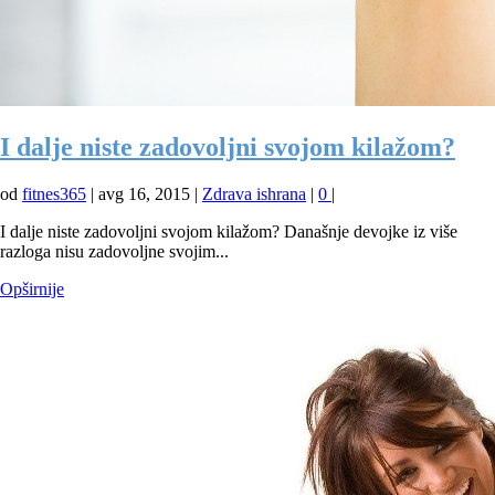
I dalje niste zadovoljni svojom kilažom?
od
fitnes365
|
avg 16, 2015
|
Zdrava ishrana
|
0
|
I dalje niste zadovoljni svojom kilažom? Današnje devojke iz više
razloga nisu zadovoljne svojim...
Opširnije