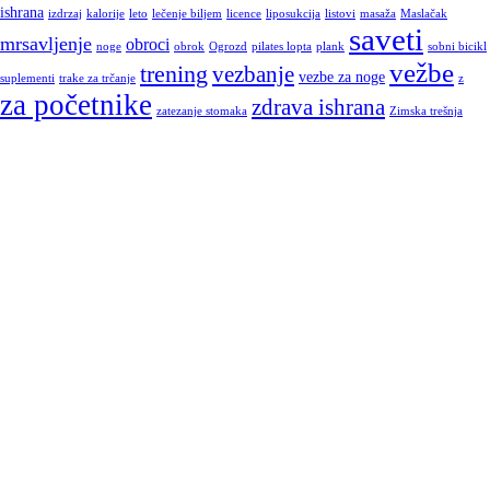
ishrana
izdrzaj
kalorije
leto
lečenje biljem
licence
liposukcija
listovi
masaža
Maslačak
saveti
mrsavljenje
obroci
noge
obrok
Ogrozd
pilates lopta
plank
sobni bicikl
vežbe
trening
vezbanje
vezbe za noge
suplementi
trake za trčanje
z
za početnike
zdrava ishrana
zatezanje stomaka
Zimska trešnja