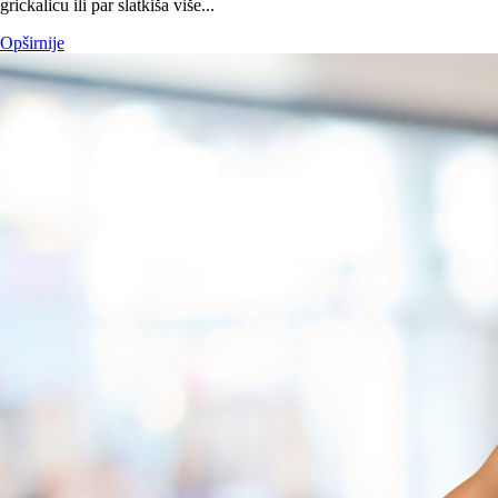
grickalicu ili par slatkiša više...
Opširnije