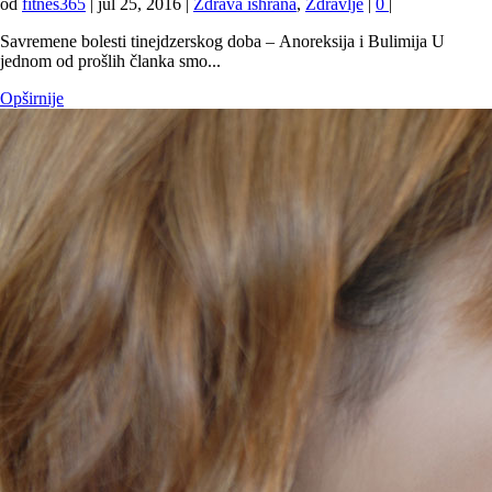
od
fitnes365
|
jul 25, 2016
|
Zdrava ishrana
,
Zdravlje
|
0
|
Savremene bolesti tinejdzerskog doba – Anoreksija i Bulimija U
jednom od prošlih članka smo...
Opširnije