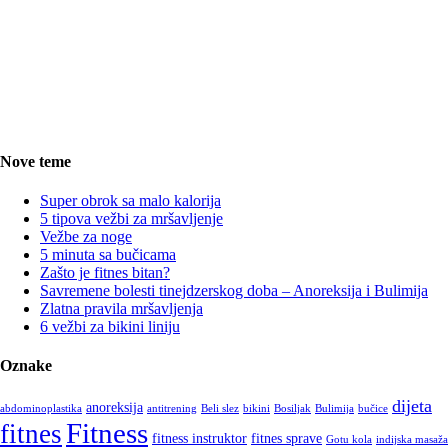
Nove teme
Super obrok sa malo kalorija
5 tipova vežbi za mršavljenje
Vežbe za noge
5 minuta sa bučicama
Zašto je fitnes bitan?
Savremene bolesti tinejdzerskog doba – Anoreksija i Bulimija
Zlatna pravila mršavljenja
6 vežbi za bikini liniju
Oznake
dijeta
anoreksija
abdominoplastika
antitrening
Beli slez
bikini
Bosiljak
Bulimija
bučice
Fitness
fitnes
fitness instruktor
fitnes sprave
Gotu kola
indijska masaža