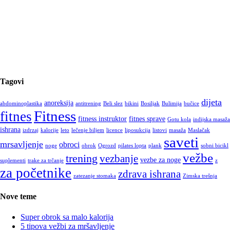
Tagovi
dijeta
anoreksija
abdominoplastika
antitrening
Beli slez
bikini
Bosiljak
Bulimija
bučice
Fitness
fitnes
fitness instruktor
fitnes sprave
Gotu kola
indijska masaža
ishrana
izdrzaj
kalorije
leto
lečenje biljem
licence
liposukcija
listovi
masaža
Maslačak
saveti
mrsavljenje
obroci
noge
obrok
Ogrozd
pilates lopta
plank
sobni bicikl
vežbe
trening
vezbanje
vezbe za noge
suplementi
trake za trčanje
z
za početnike
zdrava ishrana
zatezanje stomaka
Zimska trešnja
Nove teme
Super obrok sa malo kalorija
5 tipova vežbi za mršavljenje