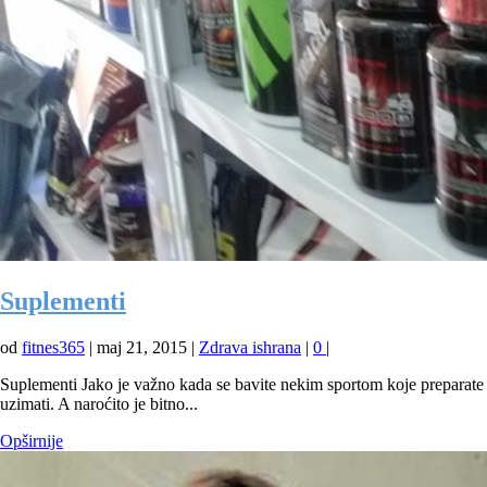
Suplementi
od
fitnes365
|
maj 21, 2015
|
Zdrava ishrana
|
0
|
Suplementi Jako je važno kada se bavite nekim sportom koje preparate
uzimati. A naroćito je bitno...
Opširnije