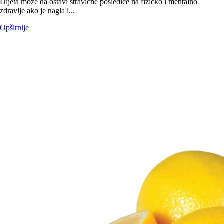
Dijeta može da ostavi stravične posledice na fizičko i mentalno
zdravlje ako je nagla i...
Opširnije