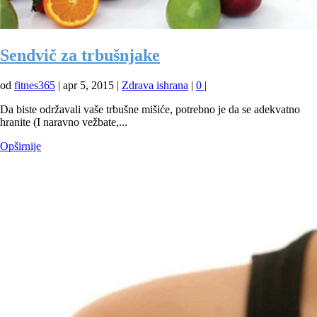
Sendvič za trbušnjake
od
fitnes365
|
apr 5, 2015
|
Zdrava ishrana
|
0
|
Da biste održavali vaše trbušne mišiće, potrebno je da se adekvatno
hranite (I naravno vežbate,...
Opširnije