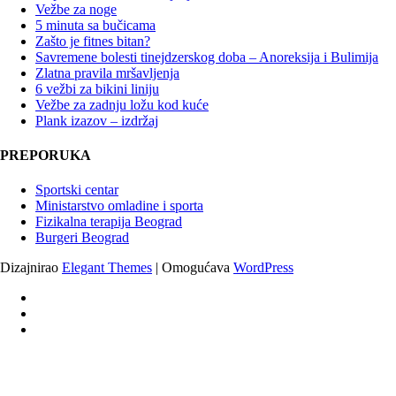
Vežbe za noge
5 minuta sa bučicama
Zašto je fitnes bitan?
Savremene bolesti tinejdzerskog doba – Anoreksija i Bulimija
Zlatna pravila mršavljenja
6 vežbi za bikini liniju
Vežbe za zadnju ložu kod kuće
Plank izazov – izdržaj
PREPORUKA
Sportski centar
Ministarstvo omladine i sporta
Fizikalna terapija Beograd
Burgeri Beograd
Dizajnirao
Elegant Themes
| Omogućava
WordPress