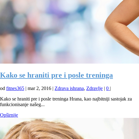
Kako se hraniti pre i posle treninga
od
fitnes365
|
mar 2, 2016
|
Zdrava ishrana
,
Zdravlje
|
0
|
Kako se hraniti pre i posle treninga Hrana, kao najbitniji sastojak za
funkcionisanje našeg...
Opširnije