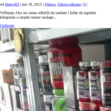
od
fitnes365
|
jun 18, 2015
|
Fitness
,
Zdrava ishrana
|
0
|
Vežbanje Ako ste zaista odlučili da smršate i želite da izgubite
kilograme a otopite masne naslage...
Opširnije