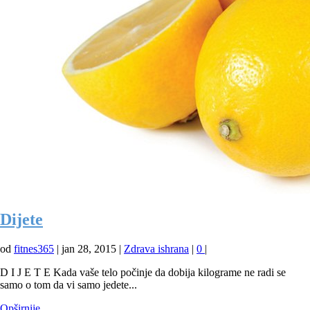
Dijete
od
fitnes365
|
jan 28, 2015
|
Zdrava ishrana
|
0
|
D I J E T E Kada vaše telo počinje da dobija kilograme ne radi se
samo o tom da vi samo jedete...
Opširnije