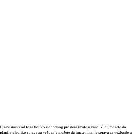
U zavisnosti od toga koliko slobodnog prostora imate u vašoj kući, možete da
planirate koliko sprava za vežbanje možete da imate. Imanje sprava za vežbanje u