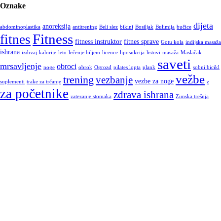
Oznake
dijeta
anoreksija
abdominoplastika
antitrening
Beli slez
bikini
Bosiljak
Bulimija
bučice
Fitness
fitnes
fitness instruktor
fitnes sprave
Gotu kola
indijska masaža
ishrana
izdrzaj
kalorije
leto
lečenje biljem
licence
liposukcija
listovi
masaža
Maslačak
saveti
mrsavljenje
obroci
noge
obrok
Ogrozd
pilates lopta
plank
sobni bicikl
vežbe
trening
vezbanje
vezbe za noge
suplementi
trake za trčanje
z
za početnike
zdrava ishrana
zatezanje stomaka
Zimska trešnja