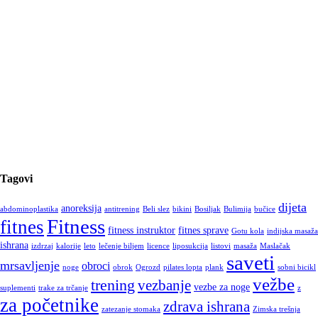
Tagovi
dijeta
anoreksija
abdominoplastika
antitrening
Beli slez
bikini
Bosiljak
Bulimija
bučice
Fitness
fitnes
fitness instruktor
fitnes sprave
Gotu kola
indijska masaža
ishrana
izdrzaj
kalorije
leto
lečenje biljem
licence
liposukcija
listovi
masaža
Maslačak
saveti
mrsavljenje
obroci
noge
obrok
Ogrozd
pilates lopta
plank
sobni bicikl
vežbe
trening
vezbanje
vezbe za noge
suplementi
trake za trčanje
z
za početnike
zdrava ishrana
zatezanje stomaka
Zimska trešnja