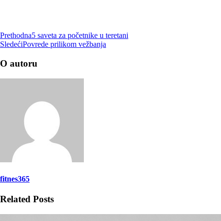
Prethodna
5 saveta za početnike u teretani
Sledeći
Povrede prilikom vežbanja
O autoru
fitnes365
Related Posts