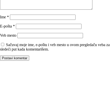
Ime
*
E-pošta
*
Veb mesto
Sačuvaj moje ime, e-poštu i veb mesto u ovom pregledaču veba za
sledeći put kada komentarišem.