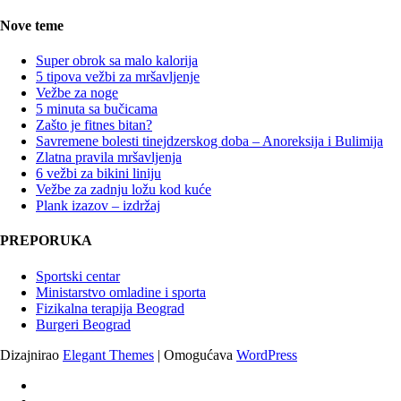
Nove teme
Super obrok sa malo kalorija
5 tipova vežbi za mršavljenje
Vežbe za noge
5 minuta sa bučicama
Zašto je fitnes bitan?
Savremene bolesti tinejdzerskog doba – Anoreksija i Bulimija
Zlatna pravila mršavljenja
6 vežbi za bikini liniju
Vežbe za zadnju ložu kod kuće
Plank izazov – izdržaj
PREPORUKA
Sportski centar
Ministarstvo omladine i sporta
Fizikalna terapija Beograd
Burgeri Beograd
Dizajnirao
Elegant Themes
| Omogućava
WordPress