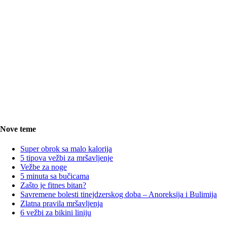
Nove teme
Super obrok sa malo kalorija
5 tipova vežbi za mršavljenje
Vežbe za noge
5 minuta sa bučicama
Zašto je fitnes bitan?
Savremene bolesti tinejdzerskog doba – Anoreksija i Bulimija
Zlatna pravila mršavljenja
6 vežbi za bikini liniju