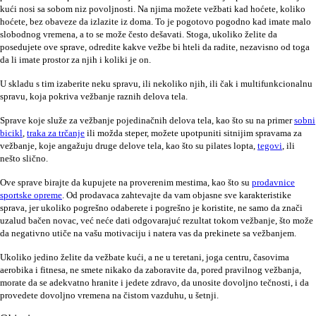
kući nosi sa sobom niz povoljnosti. Na njima možete vežbati kad hoćete, koliko
hoćete, bez obaveze da izlazite iz doma. To je pogotovo pogodno kad imate malo
slobodnog vremena, a to se može često dešavati. Stoga, ukoliko želite da
posedujete ove sprave, odredite kakve vežbe bi hteli da radite, nezavisno od toga
da li imate prostor za njih i koliki je on.
U skladu s tim izaberite neku spravu, ili nekoliko njih, ili čak i multifunkcionalnu
spravu, koja pokriva vežbanje raznih delova tela.
Sprave koje služe za vežbanje pojedinačnih delova tela, kao što su na primer
sobni
bicikl
,
traka za trčanje
ili možda steper, možete upotpuniti sitnijim spravama za
vežbanje, koje angažuju druge delove tela, kao što su pilates lopta,
tegovi
, ili
nešto slično.
Ove sprave birajte da kupujete na proverenim mestima, kao što su
prodavnice
sportske opreme
. Od prodavaca zahtevajte da vam objasne sve karakteristike
sprava, jer ukoliko pogrešno odaberete i pogrešno je koristite, ne samo da znači
uzalud bačen novac, već neće dati odgovarajuć rezultat tokom vežbanje, što može
da negativno utiče na vašu motivaciju i natera vas da prekinete sa vežbanjem.
Ukoliko jedino želite da vežbate kući, a ne u teretani, joga centru, časovima
aerobika i fitnesa, ne smete nikako da zaboravite da, pored pravilnog vežbanja,
morate da se adekvatno hranite i jedete zdravo, da unosite dovoljno tečnosti, i da
provedete dovoljno vremena na čistom vazduhu, u šetnji.