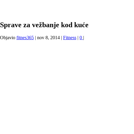
Sprave za vežbanje kod kuće
Objavio
fitnes365
|
nov 8, 2014
|
Fitness
|
0
|