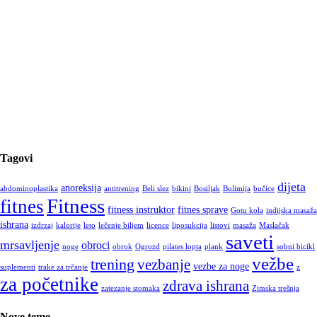
Tagovi
dijeta
anoreksija
abdominoplastika
antitrening
Beli slez
bikini
Bosiljak
Bulimija
bučice
Fitness
fitnes
fitness instruktor
fitnes sprave
Gotu kola
indijska masaža
ishrana
izdrzaj
kalorije
leto
lečenje biljem
licence
liposukcija
listovi
masaža
Maslačak
saveti
mrsavljenje
obroci
noge
obrok
Ogrozd
pilates lopta
plank
sobni bicikl
vežbe
trening
vezbanje
vezbe za noge
suplementi
trake za trčanje
z
za početnike
zdrava ishrana
zatezanje stomaka
Zimska trešnja
Nove teme