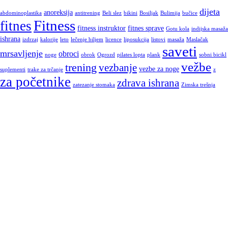
dijeta
anoreksija
abdominoplastika
antitrening
Beli slez
bikini
Bosiljak
Bulimija
bučice
Fitness
fitnes
fitness instruktor
fitnes sprave
Gotu kola
indijska masaža
ishrana
izdrzaj
kalorije
leto
lečenje biljem
licence
liposukcija
listovi
masaža
Maslačak
saveti
mrsavljenje
obroci
noge
obrok
Ogrozd
pilates lopta
plank
sobni bicikl
vežbe
trening
vezbanje
vezbe za noge
suplementi
trake za trčanje
z
za početnike
zdrava ishrana
zatezanje stomaka
Zimska trešnja