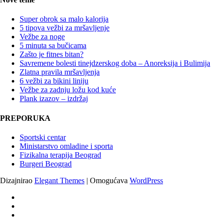
Super obrok sa malo kalorija
5 tipova vežbi za mršavljenje
Vežbe za noge
5 minuta sa bučicama
Zašto je fitnes bitan?
Savremene bolesti tinejdzerskog doba – Anoreksija i Bulimija
Zlatna pravila mršavljenja
6 vežbi za bikini liniju
Vežbe za zadnju ložu kod kuće
Plank izazov – izdržaj
PREPORUKA
Sportski centar
Ministarstvo omladine i sporta
Fizikalna terapija Beograd
Burgeri Beograd
Dizajnirao
Elegant Themes
| Omogućava
WordPress