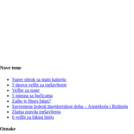
Nove teme
Super obrok sa malo kalorija
5 tipova vežbi za mršavljenje
Vežbe za noge
5 minuta sa bučicama
Zašto je fitnes bitan?
Savremene bolesti tinejdzerskog doba – Anoreksija i Bulimija
Zlatna pravila mršavljenja
6 vežbi za bikini liniju
Oznake