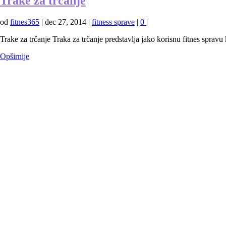
Trake za trčanje
od
fitnes365
|
dec 27, 2014
|
fitness sprave
|
0
|
Trake za trčanje Traka za trčanje predstavlja jako korisnu fitnes sprav
Opširnije