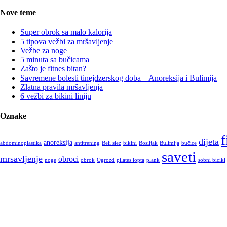
Nove teme
Super obrok sa malo kalorija
5 tipova vežbi za mršavljenje
Vežbe za noge
5 minuta sa bučicama
Zašto je fitnes bitan?
Savremene bolesti tinejdzerskog doba – Anoreksija i Bulimija
Zlatna pravila mršavljenja
6 vežbi za bikini liniju
Oznake
f
dijeta
anoreksija
abdominoplastika
antitrening
Beli slez
bikini
Bosiljak
Bulimija
bučice
saveti
mrsavljenje
obroci
noge
obrok
Ogrozd
pilates lopta
plank
sobni bicikl