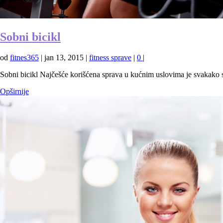
Sobni bicikl
od
fitnes365
|
jan 13, 2015
|
fitness sprave
|
0
|
Sobni bicikl Najčešće korišćena sprava u kućnim uslovima je svakako sob
Opširnije