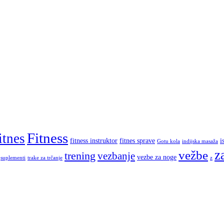
Fitness
itnes
fitness instruktor
fitnes sprave
i
Gotu kola
indijska masaža
z
vežbe
trening
vezbanje
vezbe za noge
suplementi
trake za trčanje
z