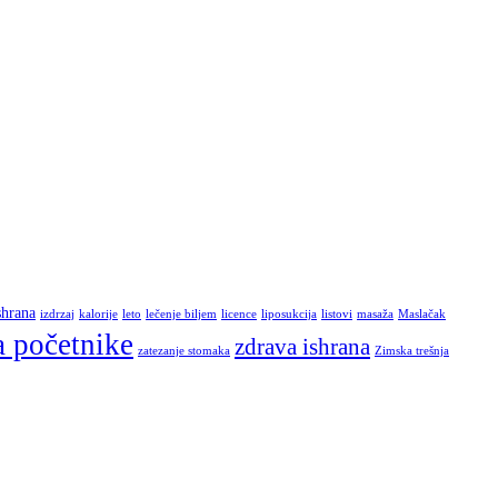
shrana
izdrzaj
kalorije
leto
lečenje biljem
licence
liposukcija
listovi
masaža
Maslačak
a početnike
zdrava ishrana
zatezanje stomaka
Zimska trešnja