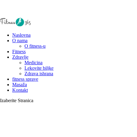
Naslovna
O nama
O fitness-u
Fitness
Zdravlje
Medicina
Lekovite biljke
Zdrava ishrana
fitness sprave
Masaža
Kontakt
Izaberite Stranica