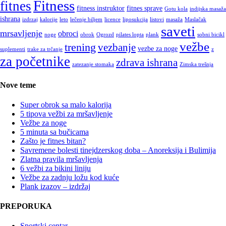
Fitness
fitnes
fitness instruktor
fitnes sprave
Gotu kola
indijska masaža
ishrana
izdrzaj
kalorije
leto
lečenje biljem
licence
liposukcija
listovi
masaža
Maslačak
saveti
mrsavljenje
obroci
noge
obrok
Ogrozd
pilates lopta
plank
sobni bicikl
vežbe
trening
vezbanje
vezbe za noge
suplementi
trake za trčanje
z
za početnike
zdrava ishrana
zatezanje stomaka
Zimska trešnja
Nove teme
Super obrok sa malo kalorija
5 tipova vežbi za mršavljenje
Vežbe za noge
5 minuta sa bučicama
Zašto je fitnes bitan?
Savremene bolesti tinejdzerskog doba – Anoreksija i Bulimija
Zlatna pravila mršavljenja
6 vežbi za bikini liniju
Vežbe za zadnju ložu kod kuće
Plank izazov – izdržaj
PREPORUKA
Sportski centar