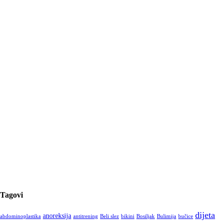
Tagovi
dijeta
anoreksija
abdominoplastika
antitrening
Beli slez
bikini
Bosiljak
Bulimija
bučice