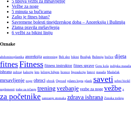
5 tipova vežbi za mršavljenje
Vežbe za noge
5 minuta sa bučicama
Zašto je fitnes bitan?
Savremene bolesti tinejdzerskog doba – Anoreksija i Bulimija
Zlatna pravila mršavljenja
6 vežbi za bikini liniju
Oznake
dijeta
anoreksija
abdominoplastika
antitrening
Beli slez
bikini
Bosiljak
Bulimija
bučice
Fitness
fitnes
fitness instruktor
fitnes sprave
Gotu kola
indijska masaža
ishrana
izdrzaj
kalorije
leto
lečenje biljem
licence
liposukcija
listovi
masaža
Maslačak
saveti
mrsavljenje
obroci
noge
obrok
Ogrozd
pilates lopta
plank
sobni bicikl
vežbe
trening
vezbanje
vezbe za noge
suplementi
trake za trčanje
z
za početnike
zdrava ishrana
zatezanje stomaka
Zimska trešnja