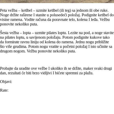
Peta vežba – ketlbel – uzmite ketlbel (ili teg) sa jednom ili obe ruke.
Noge držite raširene I stanite u polusedeći položaj. Podignite ketlbel do
visine ramena. Vodite računa da poravnate telo, kolena I leđa. Vežbu
ponovite nekoliko puta.
Šesta vežba – lopta – uzmite pilates loptu. Lezite na pod, a noge stavite
na pilates loptu, u savijenom položaju. Potom podignite kukove tako
da formirate ravnu liniju od kolena do ramena. Jednu nogu približite
što više grudima. Potom nogu vratite u početni položaj I isto učinite sa
drugom nogom. Vežbu ponovite nekoliko puta.
Probajte da uradite ove vežbe I ukoliko ih se držite, maker svaki drugi
dan, rezultati će biti brzo vidljivi I bićete spremni za plažu.
Objavi:
Rate: