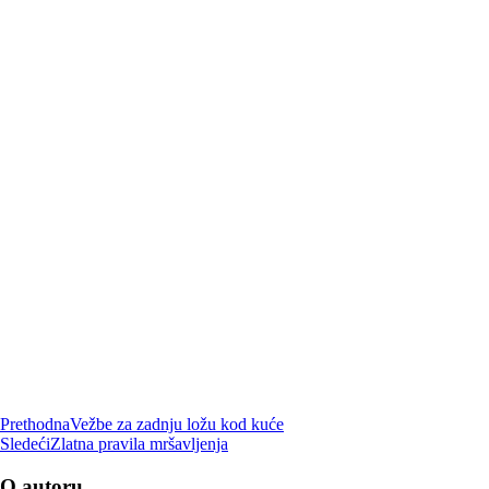
Prethodna
Vežbe za zadnju ložu kod kuće
Sledeći
Zlatna pravila mršavljenja
O autoru