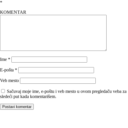
*
KOMENTAR
Ime
*
E-pošta
*
Veb mesto
Sačuvaj moje ime, e-poštu i veb mesto u ovom pregledaču veba za
sledeći put kada komentarišem.