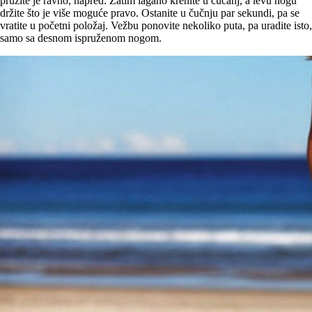
pružite je ravno, napred. Zatim lagano krenite u čučanj, a levu nogu
držite što je više moguće pravo. Ostanite u čučnju par sekundi, pa se
vratite u početni položaj. Vežbu ponovite nekoliko puta, pa uradite isto,
samo sa desnom ispruženom nogom.