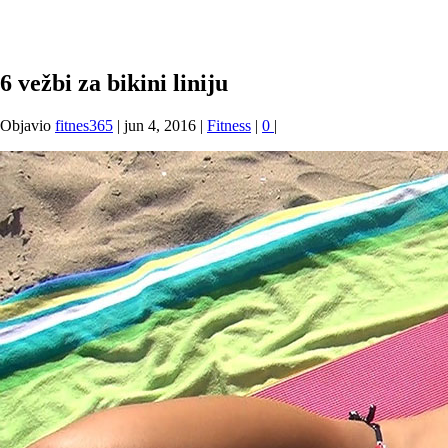
6 vežbi za bikini liniju
Objavio
fitnes365
|
jun 4, 2016
|
Fitness
|
0
|