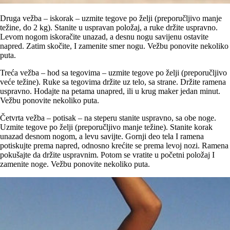
Druga vežba – iskorak – uzmite tegove po želji (preporučljivo manje
težine, do 2 kg). Stanite u uspravan položaj, a ruke držite uspravno.
Levom nogom iskoračite unazad, a desnu nogu savijenu ostavite
napred. Zatim skočite, I zamenite smer nogu. Vežbu ponovite nekoliko
puta.
Treća vežba – hod sa tegovima – uzmite tegove po želji (preporučljivo
veće težine). Ruke sa tegovima držite uz telo, sa strane. Držite ramena
uspravno. Hodajte na petama unapred, ili u krug maker jedan minut.
Vežbu ponovite nekoliko puta.
Četvrta vežba – potisak – na steperu stanite uspravno, sa obe noge.
Uzmite tegove po želji (preporučljivo manje težine). Stanite korak
unazad desnom nogom, a levu savijte. Gornji deo tela I ramena
potiskujte prema napred, odnosno krećite se prema levoj nozi. Ramena
pokušajte da držite uspravnim. Potom se vratite u početni položaj I
zamenite noge. Vežbu ponovite nekoliko puta.