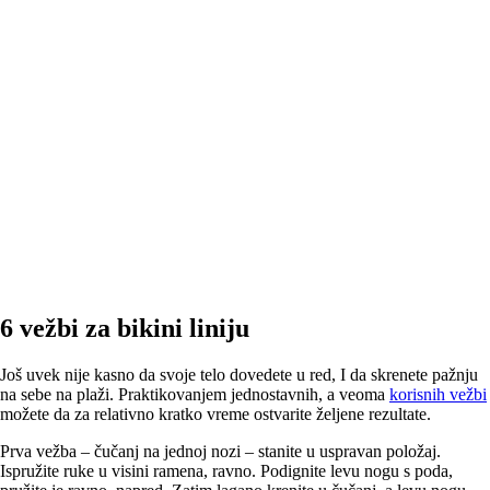
6 vežbi za bikini liniju
Još uvek nije kasno da svoje telo dovedete u red, I da skrenete pažnju
na sebe na plaži. Praktikovanjem jednostavnih, a veoma
korisnih vežbi
možete da za relativno kratko vreme ostvarite željene rezultate.
Prva vežba – čučanj na jednoj nozi – stanite u uspravan položaj.
Ispružite ruke u visini ramena, ravno. Podignite levu nogu s poda,