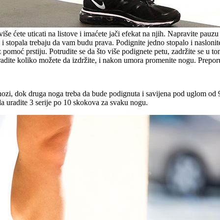
še ćete uticati na listove i imaćete jači efekat na njih. Napravite pauzu
 stopala trebaju da vam budu prava. Podignite jedno stopalo i naslonite 
z pomoć prstiju. Potrudite se da što više podignete petu, zadržite se u 
adite koliko možete da izdržite, i nakon umora promenite nogu. Preporuč
 nozi, dok druga noga treba da bude podignuta i savijena pod uglom od 9
a uradite 3 serije po 10 skokova za svaku nogu.