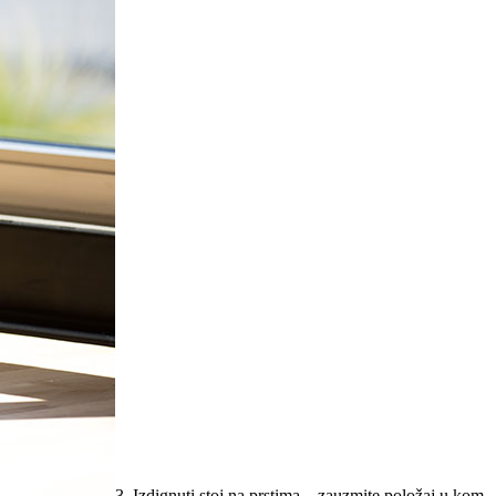
3. Izdignuti stoj na prstima – zauzmite položaj u kom