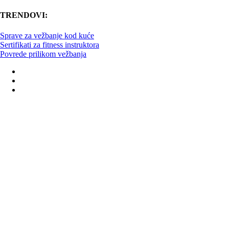
TRENDOVI:
Sprave za vežbanje kod kuće
Sertifikati za fitness instruktora
Povrede prilikom vežbanja