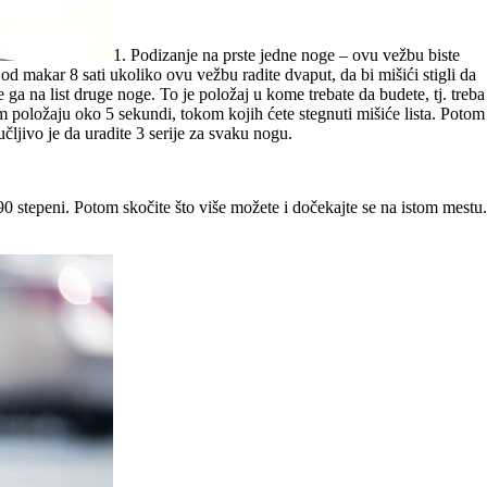
1. Podizanje na prste jedne noge – ovu vežbu biste
 od makar 8 sati ukoliko ovu vežbu radite dvaput, da bi mišići stigli da
ga na list druge noge. To je položaj u kome trebate da budete, tj. treba
tom položaju oko 5 sekundi, tokom kojih ćete stegnuti mišiće lista. Potom
ljivo je da uradite 3 serije za svaku nogu.
0 stepeni. Potom skočite što više možete i dočekajte se na istom mestu.