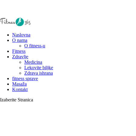
Naslovna
O nama
O fitness-u
Fitness
Zdravlje
Medicina
Lekovite biljke
Zdrava ishrana
fitness sprave
Masaža
Kontakt
Izaberite Stranica