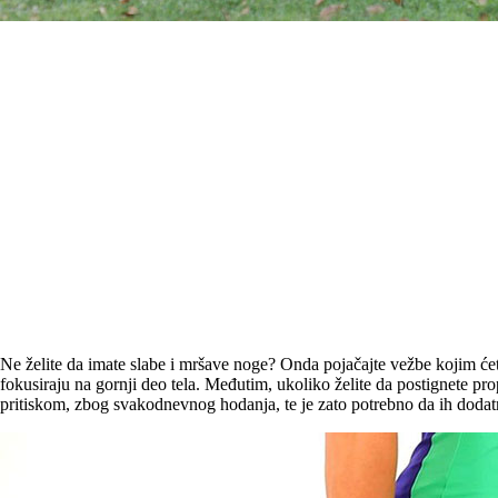
Ne želite da imate slabe i mršave noge? Onda pojačajte vežbe kojim ćete
fokusiraju na gornji deo tela. Međutim, ukoliko želite da postignete pro
pritiskom, zbog svakodnevnog hodanja, te je zato potrebno da ih dodatn