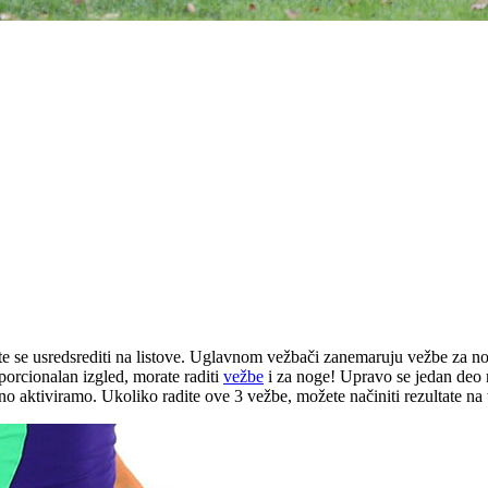
 se usredsrediti na listove. Uglavnom vežbači zanemaruju vežbe za noge 
porcionalan izgled, morate raditi
vežbe
i za noge! Upravo se jedan deo 
o aktiviramo. Ukoliko radite ove 3 vežbe, možete načiniti rezultate na 