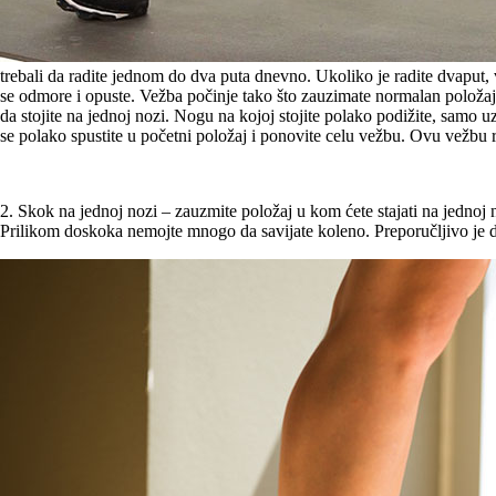
trebali da radite jednom do dva puta dnevno. Ukoliko je radite dvaput, vi
se odmore i opuste. Vežba počinje tako što zauzimate normalan položaj i
da stojite na jednoj nozi. Nogu na kojoj stojite polako podižite, samo u
se polako spustite u početni položaj i ponovite celu vežbu. Ovu vežbu r
2. Skok na jednoj nozi – zauzmite položaj u kom ćete stajati na jednoj
Prilikom doskoka nemojte mnogo da savijate koleno. Preporučljivo je d