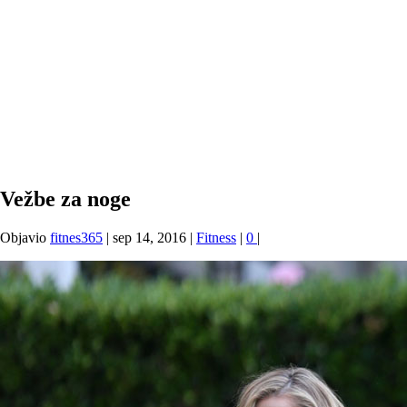
Vežbe za noge
Objavio
fitnes365
|
sep 14, 2016
|
Fitness
|
0
|