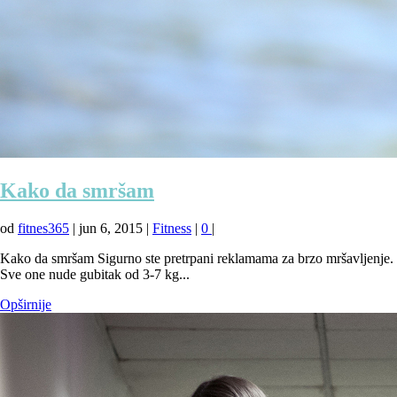
Kako da smršam
od
fitnes365
|
jun 6, 2015
|
Fitness
|
0
|
Kako da smršam Sigurno ste pretrpani reklamama za brzo mršavljenje.
Sve one nude gubitak od 3-7 kg...
Opširnije