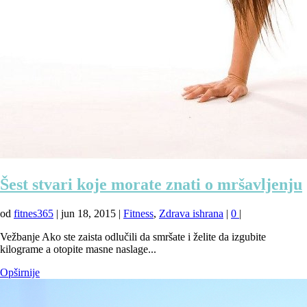
Šest stvari koje morate znati o mršavljenju
od
fitnes365
|
jun 18, 2015
|
Fitness
,
Zdrava ishrana
|
0
|
Vežbanje Ako ste zaista odlučili da smršate i želite da izgubite
kilograme a otopite masne naslage...
Opširnije