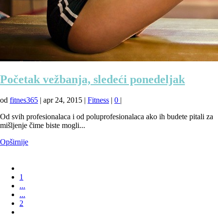
Početak vežbanja, sledeći ponedeljak
od
fitnes365
|
apr 24, 2015
|
Fitness
|
0
|
Od svih profesionalaca i od poluprofesionalaca ako ih budete pitali za
mišljenje čime biste mogli...
Opširnije
1
...
...
2