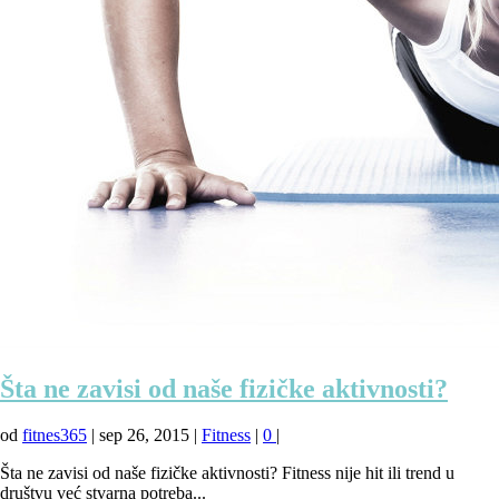
Šta ne zavisi od naše fizičke aktivnosti?
od
fitnes365
|
sep 26, 2015
|
Fitness
|
0
|
Šta ne zavisi od naše fizičke aktivnosti? Fitness nije hit ili trend u
društvu već stvarna potreba...