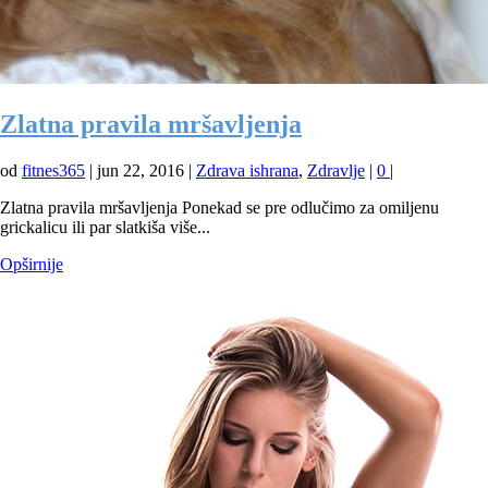
Zlatna pravila mršavljenja
od
fitnes365
|
jun 22, 2016
|
Zdrava ishrana
,
Zdravlje
|
0
|
Zlatna pravila mršavljenja Ponekad se pre odlučimo za omiljenu
grickalicu ili par slatkiša više...
Opširnije