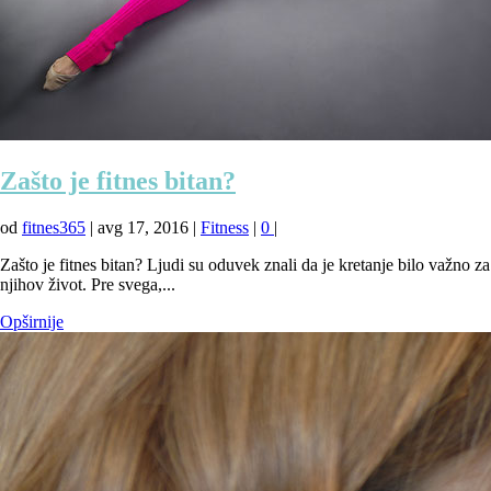
Zašto je fitnes bitan?
od
fitnes365
|
avg 17, 2016
|
Fitness
|
0
|
Zašto je fitnes bitan? Ljudi su oduvek znali da je kretanje bilo važno za
njihov život. Pre svega,...
Opširnije