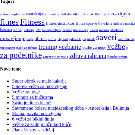
Tagovi
dijeta
anoreksija
abdominoplastika
antitrening
Beli slez
bikini
Bosiljak
Bulimija
bučice
Fitness
fitnes
fitness instruktor
fitnes sprave
Gotu kola
indijska masaža
ishrana
izdrzaj
kalorije
leto
lečenje biljem
licence
liposukcija
listovi
masaža
Maslačak
saveti
mrsavljenje
obroci
noge
obrok
Ogrozd
pilates lopta
plank
sobni bicikl
vežbe
trening
vezbanje
vezbe za noge
suplementi
trake za trčanje
z
za početnike
zdrava ishrana
zatezanje stomaka
Zimska trešnja
Nove teme
Super obrok sa malo kalorija
5 tipova vežbi za mršavljenje
Vežbe za noge
5 minuta sa bučicama
Zašto je fitnes bitan?
Savremene bolesti tinejdzerskog doba – Anoreksija i Bulimija
Zlatna pravila mršavljenja
6 vežbi za bikini liniju
Vežbe za zadnju ložu kod kuće
Plank izazov – izdržaj