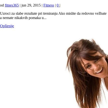
od
fitnes365
|
jun 29, 2015
|
Fitness
|
0
|
Uzroci za slabe rezultate pri treniranju Ako mislite da redovno vežbate
a nemate nikakvih pomaka u...
Opširnije