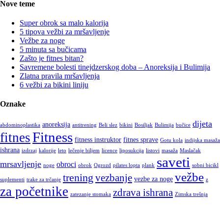
Nove teme
Super obrok sa malo kalorija
5 tipova vežbi za mršavljenje
Vežbe za noge
5 minuta sa bučicama
Zašto je fitnes bitan?
Savremene bolesti tinejdzerskog doba – Anoreksija i Bulimija
Zlatna pravila mršavljenja
6 vežbi za bikini liniju
Oznake
dijeta
anoreksija
abdominoplastika
antitrening
Beli slez
bikini
Bosiljak
Bulimija
bučice
Fitness
fitnes
fitness instruktor
fitnes sprave
Gotu kola
indijska masaža
ishrana
izdrzaj
kalorije
leto
lečenje biljem
licence
liposukcija
listovi
masaža
Maslačak
saveti
mrsavljenje
obroci
noge
obrok
Ogrozd
pilates lopta
plank
sobni bicikl
vežbe
trening
vezbanje
vezbe za noge
suplementi
trake za trčanje
z
za početnike
zdrava ishrana
zatezanje stomaka
Zimska trešnja