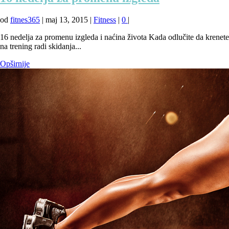
od
fitnes365
|
maj 13, 2015
|
Fitness
|
0
|
16 nedelja za promenu izgleda i naćina života Kada odlučite da krenete
na trening radi skidanja...
Opširnije