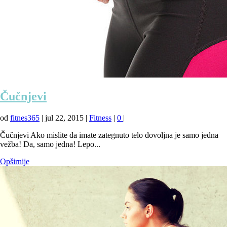
Čučnjevi
od
fitnes365
|
jul 22, 2015
|
Fitness
|
0
|
Čučnjevi Ako mislite da imate zategnuto telo dovoljna je samo jedna
vežba! Da, samo jedna! Lepo...
Opširnije