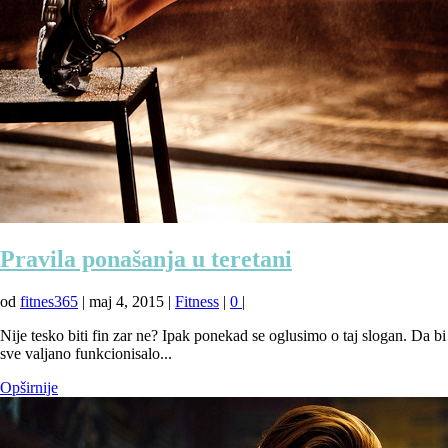
Pravila ponašanja u teretani
od
fitnes365
|
maj 4, 2015
|
Fitness
|
0
|
Nije tesko biti fin zar ne? Ipak ponekad se oglusimo o taj slogan. Da bi
sve valjano funkcionisalo...
Opširnije