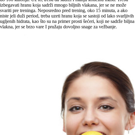
izbegavati hranu koja sadrži mnogo biljnih vlakana, jer se ne može
svariti pre treninga. Neposredno pred trening, oko 15 minuta, a ako
niste jeli duži period, treba uzeti hranu koja se sastoji od lako svarljivih
ugljenih hidrata, kao što su na primer prosti šećeri, koji ne sadrže biljna
vlakna, jer se brzo vare I pružaju dovoljno snage za vežbanje.