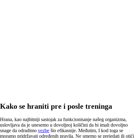
Kako se hraniti pre i posle treninga
Hrana, kao najbitniji sastojak za funkcionisanje našeg organizma,
uslovljava da je unesemo u dovoljnoj količini da bi imali dovoljno
snage da odradimo
vezbe
što efikasnije. Međutim, I kod toga se
moramo pridržavati određenih pravila. Ne smemo se prejedati ili otići