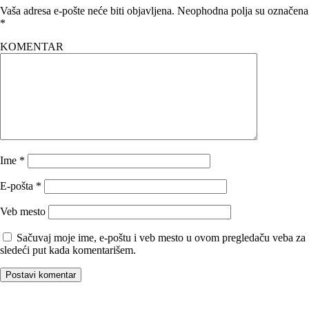
Vaša adresa e-pošte neće biti objavljena.
Neophodna polja su označena
*
KOMENTAR
Ime
*
E-pošta
*
Veb mesto
Sačuvaj moje ime, e-poštu i veb mesto u ovom pregledaču veba za
sledeći put kada komentarišem.