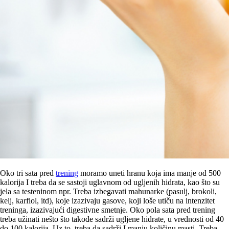
Oko tri sata pred
trening
moramo uneti hranu koja ima manje od 500
kalorija I treba da se sastoji uglavnom od ugljenih hidrata, kao što su
jela sa testeninom npr. Treba izbegavati mahunarke (pasulj, brokoli,
kelj, karfiol, itd), koje izazivaju gasove, koji loše utiču na intenzitet
treninga, izazivajući digestivne smetnje. Oko pola sata pred trening
treba užinati nešto što takođe sadrži ugljene hidrate, u vrednosti od 40
do 100 kalorija. Uz to, treba da sadrži I manju količinu masti. Treba