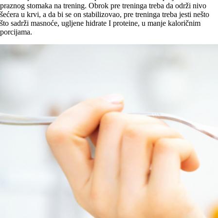
praznog stomaka na trening. Obrok pre treninga treba da održi nivo
šećera u krvi, a da bi se on stabilizovao, pre treninga treba jesti nešto
što sadrži masnoće, ugljene hidrate I proteine, u manje kaloričnim
porcijama.