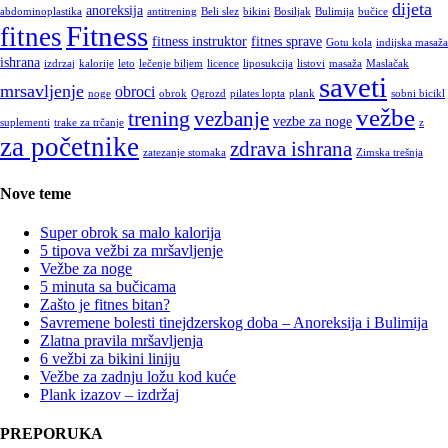
dijeta
anoreksija
abdominoplastika
antitrening
Beli slez
bikini
Bosiljak
Bulimija
bučice
Fitness
fitnes
fitness instruktor
fitnes sprave
Gotu kola
indijska masaža
ishrana
izdrzaj
kalorije
leto
lečenje biljem
licence
liposukcija
listovi
masaža
Maslačak
saveti
mrsavljenje
obroci
noge
obrok
Ogrozd
pilates lopta
plank
sobni bicikl
vežbe
trening
vezbanje
vezbe za noge
suplementi
trake za trčanje
z
za početnike
zdrava ishrana
zatezanje stomaka
Zimska trešnja
Nove teme
Super obrok sa malo kalorija
5 tipova vežbi za mršavljenje
Vežbe za noge
5 minuta sa bučicama
Zašto je fitnes bitan?
Savremene bolesti tinejdzerskog doba – Anoreksija i Bulimija
Zlatna pravila mršavljenja
6 vežbi za bikini liniju
Vežbe za zadnju ložu kod kuće
Plank izazov – izdržaj
PREPORUKA