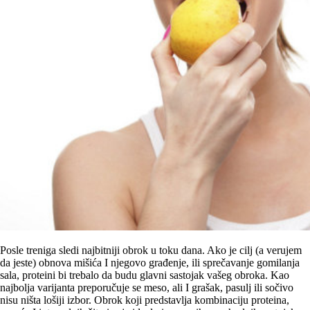
Posle treniga sledi najbitniji obrok u toku dana. Ako je cilj (a verujem
da jeste) obnova mišića I njegovo građenje, ili sprečavanje gomilanja
sala, proteini bi trebalo da budu glavni sastojak vašeg obroka. Kao
najbolja varijanta preporučuje se meso, ali I grašak, pasulj ili sočivo
nisu ništa lošiji izbor. Obrok koji predstavlja kombinaciju proteina,