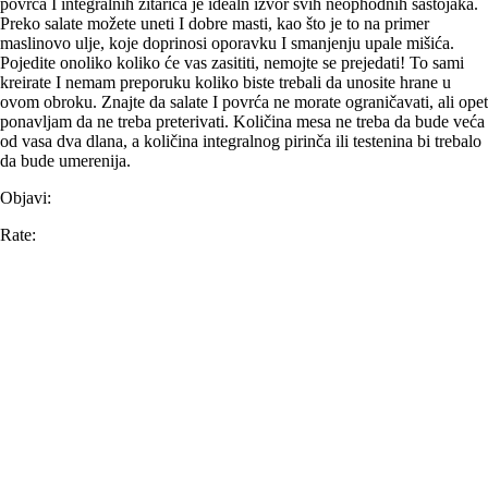
povrća I integralnih žitarica je idealn izvor svih neophodnih sastojaka.
Preko salate možete uneti I dobre masti, kao što je to na primer
maslinovo ulje, koje doprinosi oporavku I smanjenju upale mišića.
Pojedite onoliko koliko će vas zasititi, nemojte se prejedati! To sami
kreirate I nemam preporuku koliko biste trebali da unosite hrane u
ovom obroku. Znajte da salate I povrća ne morate ograničavati, ali opet
ponavljam da ne treba preterivati. Količina mesa ne treba da bude veća
od vasa dva dlana, a količina integralnog pirinča ili testenina bi trebalo
da bude umerenija.
Objavi:
Rate: