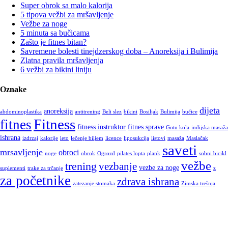
Super obrok sa malo kalorija
5 tipova vežbi za mršavljenje
Vežbe za noge
5 minuta sa bučicama
Zašto je fitnes bitan?
Savremene bolesti tinejdzerskog doba – Anoreksija i Bulimija
Zlatna pravila mršavljenja
6 vežbi za bikini liniju
Oznake
dijeta
anoreksija
abdominoplastika
antitrening
Beli slez
bikini
Bosiljak
Bulimija
bučice
Fitness
fitnes
fitness instruktor
fitnes sprave
Gotu kola
indijska masaža
ishrana
izdrzaj
kalorije
leto
lečenje biljem
licence
liposukcija
listovi
masaža
Maslačak
saveti
mrsavljenje
obroci
noge
obrok
Ogrozd
pilates lopta
plank
sobni bicikl
vežbe
trening
vezbanje
vezbe za noge
suplementi
trake za trčanje
z
za početnike
zdrava ishrana
zatezanje stomaka
Zimska trešnja